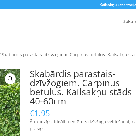
Kailsakņu rezervācij
Sāku
/ Skabārdis parastais- dzīvžogiem. Carpinus betulus. Kailsakņu stā
Skabārdis parastais-
dzīvžogiem. Carpinus
betulus. Kailsakņu stāds
40-60cm
€
1.95
Ātraudzīgs, ideāli piemērots dzīvžogu veidošanai, n
prasīgs.