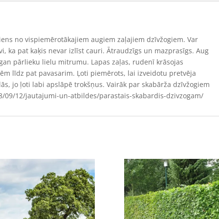
Viens no vispiemērotākajiem augiem zaļajiem dzīvžogiem. Var
vi, ka pat kaķis nevar izlīst cauri. Ātraudzīgs un mazprasīgs. Aug
an pārlieku lielu mitrumu. Lapas zaļas, rudenī krāsojas
zēm līdz pat pavasarim. Ļoti piemērots, lai izveidotu pretvēja
s, jo ļoti labi apslāpē trokšņus. Vairāk par skabārža dzīvžogiem
018/09/12/jautajumi-un-atbildes/parastais-skabardis-dzivzogam/