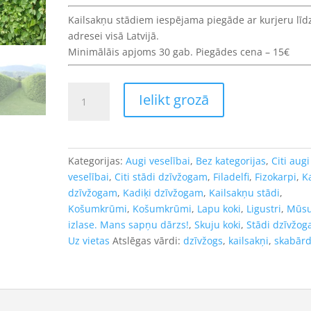
Kailsakņu stādiem iespējama piegāde ar kurjeru līd
adresei visā Latvijā.
Minimālāis apjoms 30 gab. Piegādes cena – 15€
Skabārdis
Ielikt grozā
parastais-
dzīvžogiem.
Carpinus
betulus.
Kategorijas:
Augi veselībai
,
Bez kategorijas
,
Citi augi
Kailsakņu
veselībai
,
Citi stādi dzīvžogam
,
Filadelfi
,
Fizokarpi
,
K
stāds
dzīvžogam
,
Kadiķi dzīvžogam
,
Kailsakņu stādi
,
40-
Košumkrūmi
,
Košumkrūmi
,
Lapu koki
,
Ligustri
,
Mūs
60cm
izlase. Mans sapņu dārzs!
,
Skuju koki
,
Stādi dzīvžo
daudzums
Uz vietas
Atslēgas vārdi:
dzīvžogs
,
kailsakņi
,
skabārd