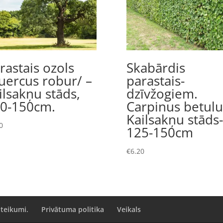
rastais ozols
Skabārdis
uercus robur/ –
parastais-
ilsakņu stāds,
dzīvžogiem.
0-150cm.
Carpinus betulu
Kailsakņu stāds-
0
125-150cm
€
6.20
oteikumi.
Privātuma politika
Veikals