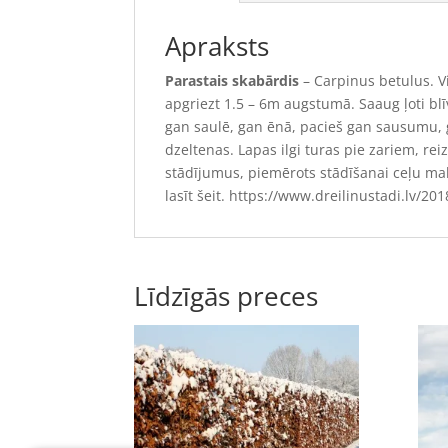
Apraksts
Parastais skabārdis
– Carpinus betulus. 
apgriezt 1.5 – 6m augstumā. Saaug ļoti blī
gan saulē, gan ēnā, pacieš gan sausumu, g
dzeltenas. Lapas ilgi turas pie zariem, rei
stādījumus, piemērots stādīšanai ceļu malā
lasīt šeit. https://www.dreilinustadi.lv/2
Līdzīgās preces