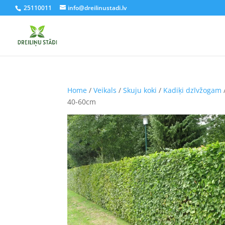
25110011
info@dreilinustadi.lv
Home
/
Veikals
/
Skuju koki
/
Kadiķi dzīvžogam
40-60cm