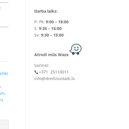
z
Darba laiks:
P- Pk:
9:00 – 18:00
S:
9:30 – 16:00
Sv:
9:30 – 15:00
Atrodi mūs Waze
Saziņai:
+371 25110011
adiķi
info@dreilinustadi.lv
.
u
gam
,
is