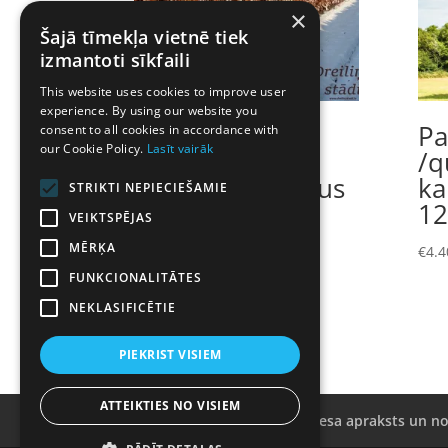
×
Šajā tīmekļa vietnē tiek
izmantoti sīkfaili
This website uses cookies to improve user
experience. By using our website you
Eiropas
Pa
consent to all cookies in accordance with
our Cookie Policy.
Lasīt vairāk
dižskabārdis-
/q
dzīvžogam. Fagus
ka
STRIKTI NEPIECIEŠAMIE
silvatica.
12
VEIKTSPĒJAS
Kailsakņu stāds
MĒRĶA
€
4.4
100-125cm
FUNKCIONALITĀTES
€
4.10
NEKLASIFICĒTIE
PIEKRIST VISIEM
ATTEIKTIES NO VISIEM
Kailsakņu rezervācijas procesa apraksts un n