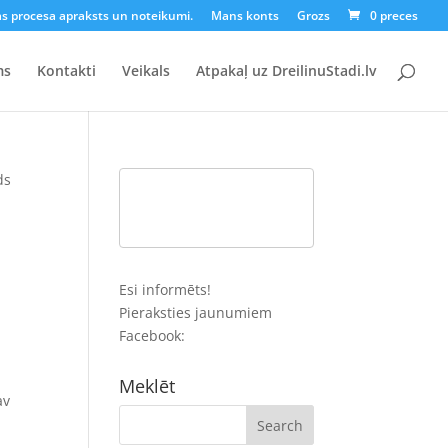
as procesa apraksts un noteikumi.
Mans konts
Grozs
0 preces
ms
Kontakti
Veikals
Atpakaļ uz DreilinuStadi.lv
ds
Esi informēts!
Pieraksties jaunumiem
Facebook:
Meklēt
av