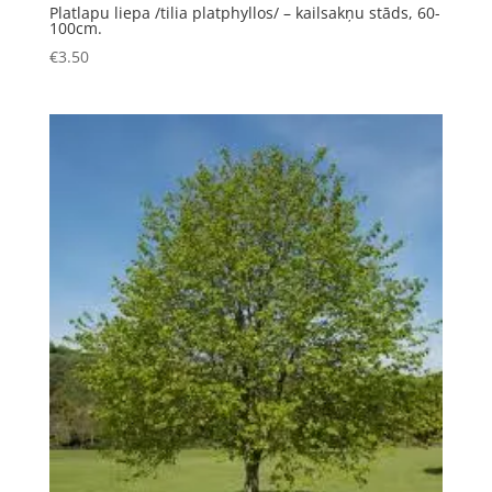
Platlapu liepa /tilia platphyllos/ – kailsakņu stāds, 60-
100cm.
€
3.50