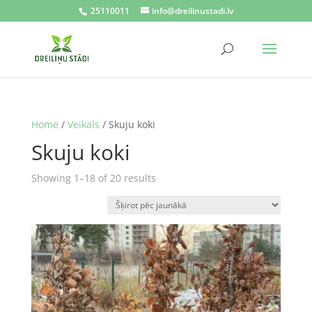
25110011
info@dreilinustadi.lv
Home
/
Veikals
/ Skuju koki
Skuju koki
Sorted
Showing 1–18 of 20 results
by
latest