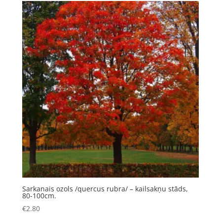
Sarkanais ozols /quercus rubra/ – kailsakņu stāds,
80-100cm.
€
2.80