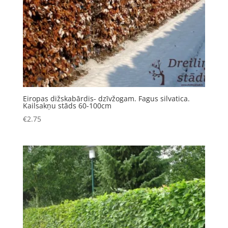
Eiropas dižskabārdis- dzīvžogam. Fagus silvatica.
Kailsakņu stāds 60-100cm
€
2.75