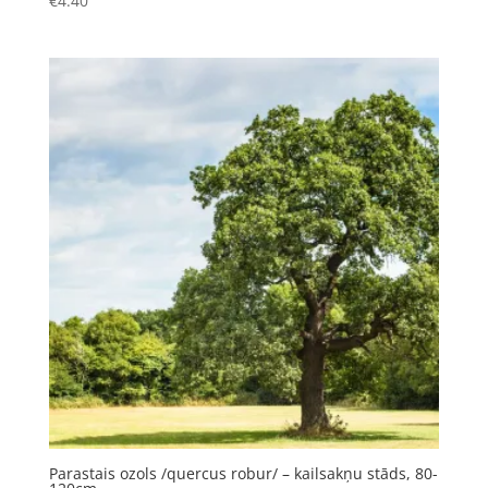
€
4.40
Parastais ozols /quercus robur/ – kailsakņu stāds, 80-