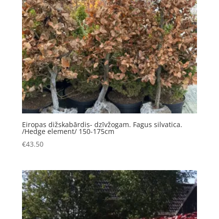
Eiropas dižskabārdis- dzīvžogam. Fagus silvatica.
/Hedge element/ 150-175cm
€
43.50