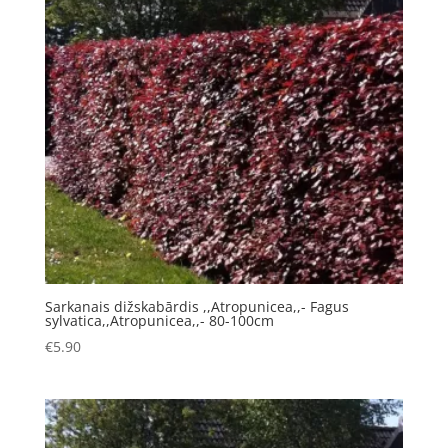
Sarkanais dižskabārdis ,,Atropunicea,,- Fagus
sylvatica,,Atropunicea,,- 80-100cm
€
5.90