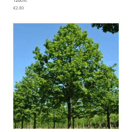
120cm.
€
2.80