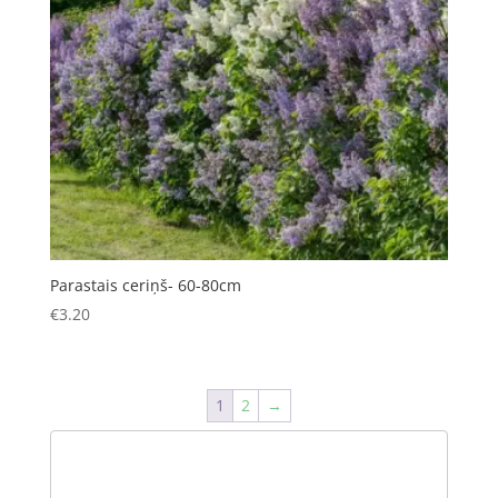
Parastais ceriņš- 60-80cm
€
3.20
1
2
→