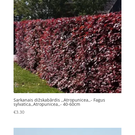
Sarkanais dižskabārdis ,,Atropunicea,,- Fagus
sylvatica,,Atropunicea,,- 40-60cm
€
3.30