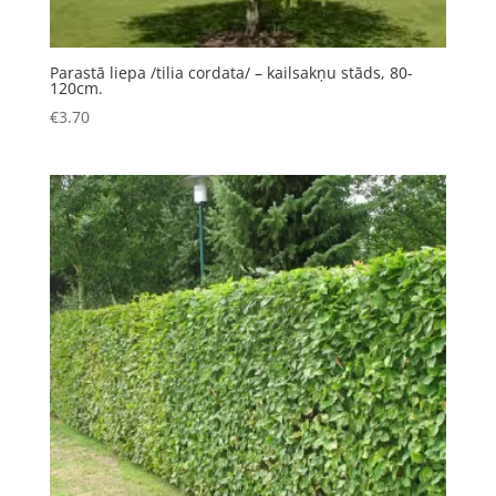
Parastā liepa /tilia cordata/ – kailsakņu stāds, 80-
120cm.
€
3.70