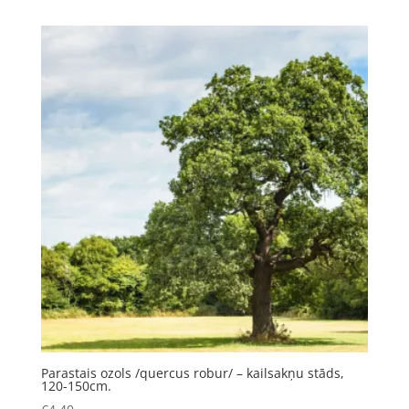
Parastais ozols /quercus robur/ – kailsakņu stāds,
120-150cm.