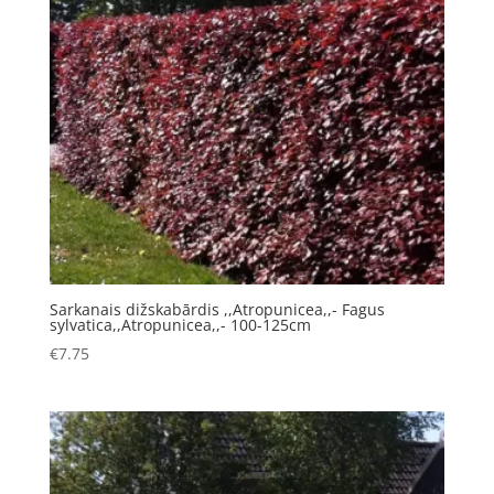
Sarkanais dižskabārdis ,,Atropunicea,,- Fagus
sylvatica,,Atropunicea,,- 100-125cm
€
7.75