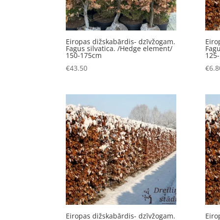
Eiropas dižskabārdis- dzīvžogam.
Eiro
Fagus silvatica. /Hedge element/
Fagu
150-175cm
125
€
43.50
€
6.8
Eiropas dižskabārdis- dzīvžogam.
Eiro