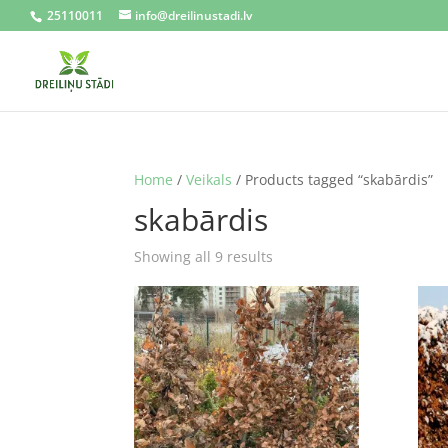
25110011
info@dreilinustadi.lv
Home
/
Veikals
/ Products tagged “skabārdis”
skabārdis
Sorted
Showing all 9 results
by
latest