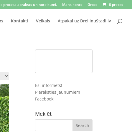
as procesa apraksts un noteikumi.
Mans konts
Grozs
0 preces
ms
Kontakti
Veikals
Atpakaļ uz DreilinuStadi.lv
Esi informēts!
Pieraksties jaunumiem
Facebook:
Meklēt