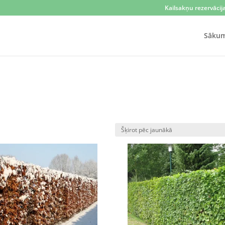
Kailsakņu rezervācij
Sāku