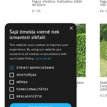
Fagus silvatica. Kailsakņu stāds
Fagu
40-60cm
100
€
1.95
€
4.1
×
Šajā tīmekļa vietnē tiek
izmantoti sīkfaili
This website uses cookies to improve user
experience. By using our website you
consent to all cookies in accordance with
our Cookie Policy.
Lasīt vairāk
STRIKTI NEPIECIEŠAMIE
VEIKTSPĒJAS
MĒRĶA
Skabārdis parastais- dzīvžogiem.
Skab
Carpinus betulus. Kailsakņu
Carp
stāds-125-150cm
stād
FUNKCIONALITĀTES
€
6.20
€
3.8
NEKLASIFICĒTIE