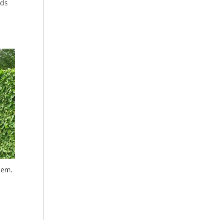
āds
iem.