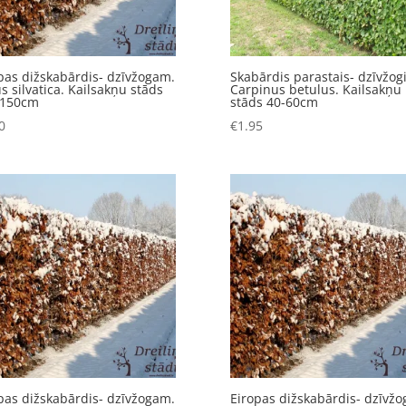
pas dižskabārdis- dzīvžogam.
Skabārdis parastais- dzīvžog
s silvatica. Kailsakņu stāds
Carpinus betulus. Kailsakņu
-150cm
stāds 40-60cm
0
€
1.95
pas dižskabārdis- dzīvžogam.
Eiropas dižskabārdis- dzīvž