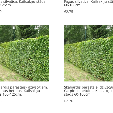
s silvatica. Kailsakņu stāds
Fagus silvatica. Kailsakņu st
-125cm
60-100cm
0
€
2.75
ārdis parastais- dzīvžogiem.
Skabārdis parastais- dzīvžog
inus betulus. Kailsakņu
Carpinus betulus. Kailsakņu
s 100-125cm.
stāds 60-100cm.
5
€
2.70