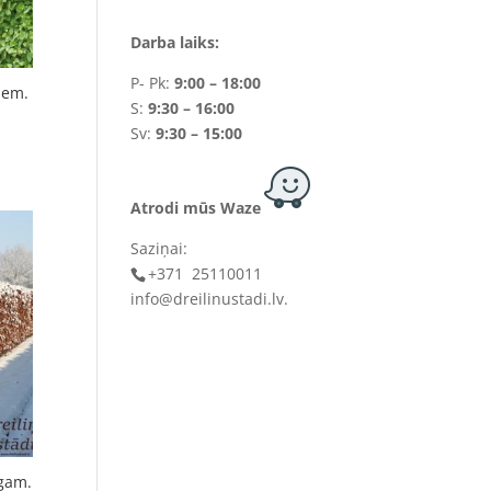
Darba laiks:
P- Pk:
9:00 – 18:00
iem.
S:
9:30 – 16:00
Sv:
9:30 – 15:00
Atrodi mūs Waze
Saziņai:
+371 25110011
info@dreilinustadi.lv
.
ogam.