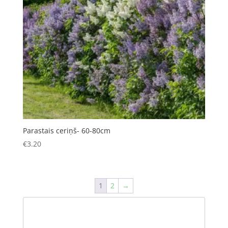
Parastais ceriņš- 60-80cm
€
3.20
1
2
→