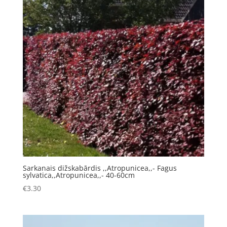
Sarkanais dižskabārdis ,,Atropunicea,,- Fagus
sylvatica,,Atropunicea,,- 40-60cm
€
3.30