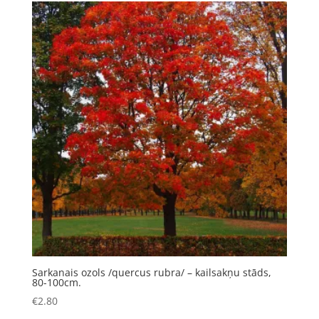
Sarkanais ozols /quercus rubra/ – kailsakņu stāds,
80-100cm.
€
2.80