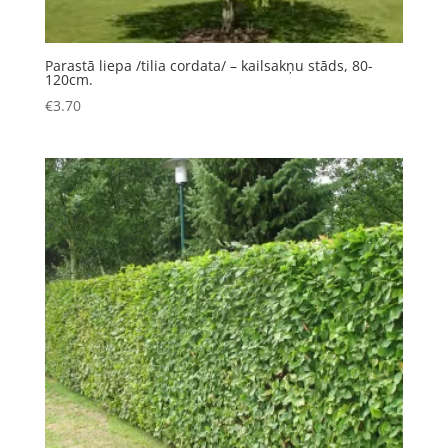
Parastā liepa /tilia cordata/ – kailsakņu stāds, 80-
120cm.
€
3.70