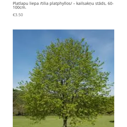
Platlapu liepa /tilia platphyllos/ – kailsakņu stāds, 60-
100cm.
€
3.50