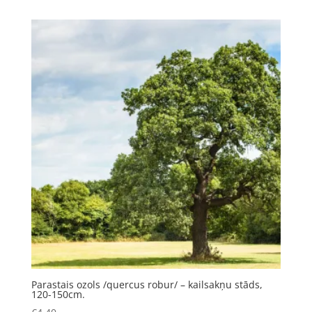
Parastais ozols /quercus robur/ – kailsakņu stāds,
120-150cm.