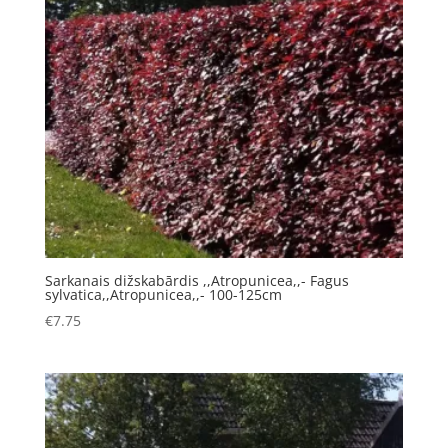
Sarkanais dižskabārdis ,,Atropunicea,,- Fagus
sylvatica,,Atropunicea,,- 100-125cm
€
7.75