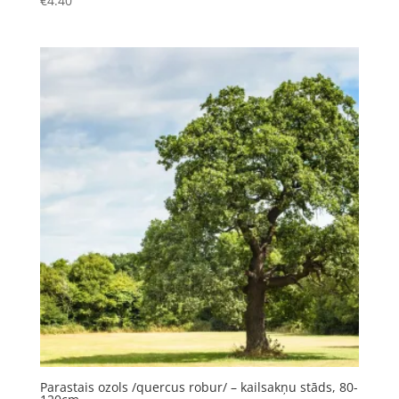
€
4.40
Parastais ozols /quercus robur/ – kailsakņu stāds, 80-