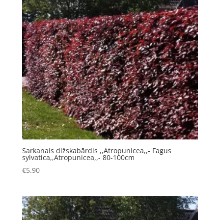
Sarkanais dižskabārdis ,,Atropunicea,,- Fagus
sylvatica,,Atropunicea,,- 80-100cm
€
5.90