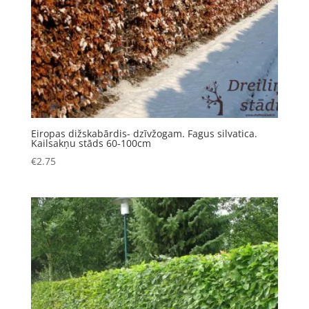
Eiropas dižskabārdis- dzīvžogam. Fagus silvatica.
Kailsakņu stāds 60-100cm
€
2.75