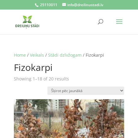
25110011
info@dreilinustadi.lv
Home
/
Veikals
/
Stādi dzīvžogam
/ Fizokarpi
Fizokarpi
Sorted
Showing 1–18 of 20 results
by
latest