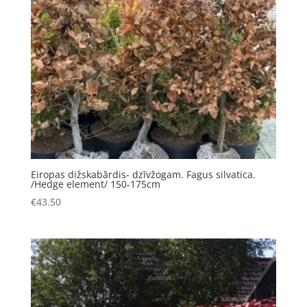
Eiropas dižskabārdis- dzīvžogam. Fagus silvatica.
/Hedge element/ 150-175cm
€
43.50