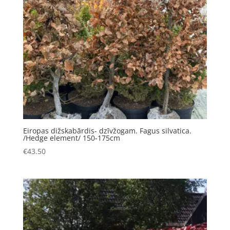
Eiropas dižskabārdis- dzīvžogam. Fagus silvatica.
/Hedge element/ 150-175cm
€
43.50