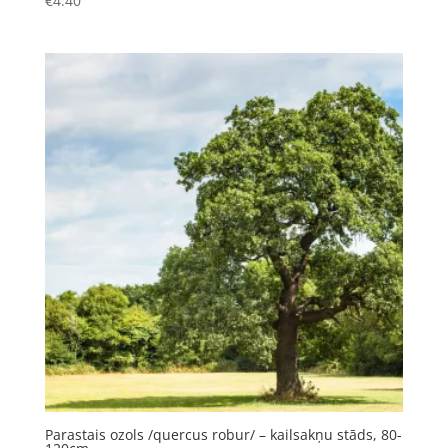
€
4.40
Parastais ozols /quercus robur/ – kailsakņu stāds, 80-