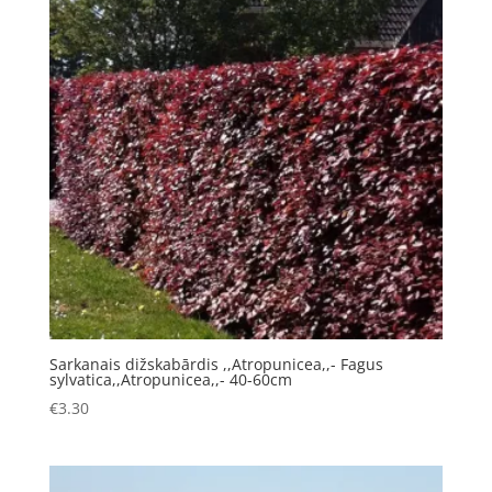
Sarkanais dižskabārdis ,,Atropunicea,,- Fagus
sylvatica,,Atropunicea,,- 40-60cm
€
3.30