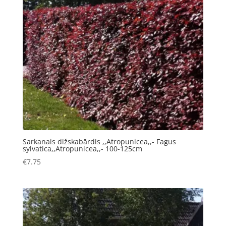
Sarkanais dižskabārdis ,,Atropunicea,,- Fagus
sylvatica,,Atropunicea,,- 100-125cm
€
7.75