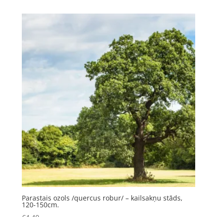
Parastais ozols /quercus robur/ – kailsakņu stāds,
120-150cm.