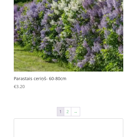
Parastais ceriņš- 60-80cm
€
3.20
1
2
→