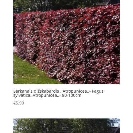
Sarkanais dižskabārdis ,,Atropunicea,,- Fagus
sylvatica,,Atropunicea,,- 80-100cm
€
5.90