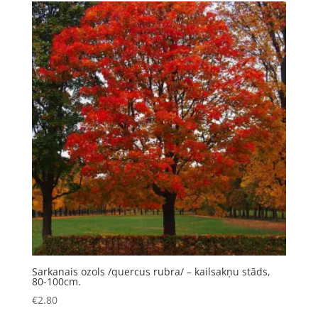
Sarkanais ozols /quercus rubra/ – kailsakņu stāds,
80-100cm.
€
2.80