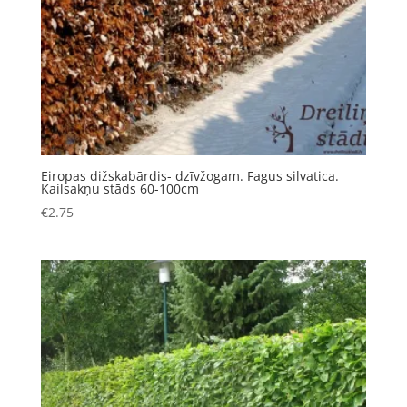
Eiropas dižskabārdis- dzīvžogam. Fagus silvatica.
Kailsakņu stāds 60-100cm
€
2.75