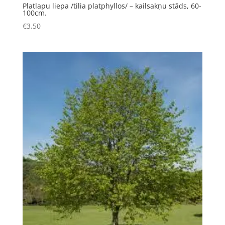
Platlapu liepa /tilia platphyllos/ – kailsakņu stāds, 60-
100cm.
€
3.50