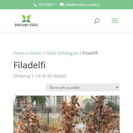
25110011
info@dreilinustadi.lv
Home
/
Veikals
/
Stādi dzīvžogam
/ Filadelfi
Filadelfi
Sorted
Showing 1–18 of 20 results
by
latest