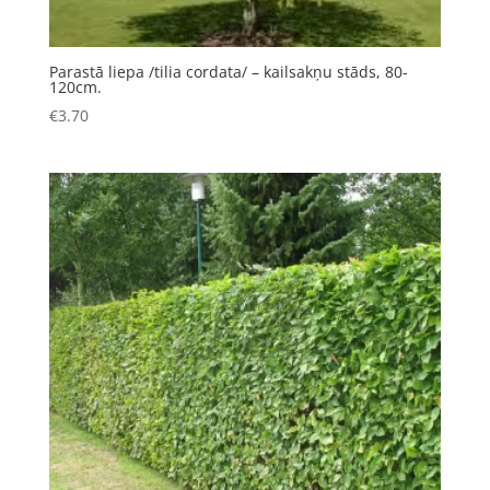
Parastā liepa /tilia cordata/ – kailsakņu stāds, 80-
120cm.
€
3.70