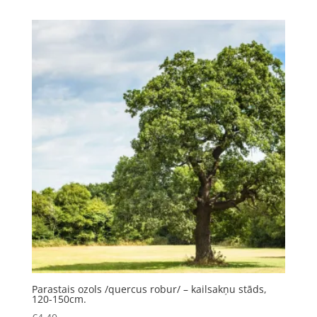
Parastais ozols /quercus robur/ – kailsakņu stāds,
120-150cm.