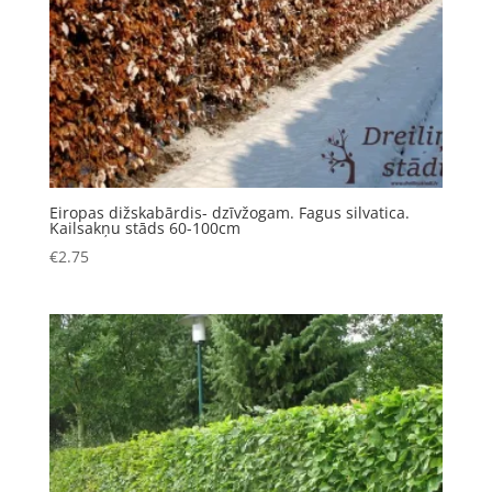
Eiropas dižskabārdis- dzīvžogam. Fagus silvatica.
Kailsakņu stāds 60-100cm
€
2.75