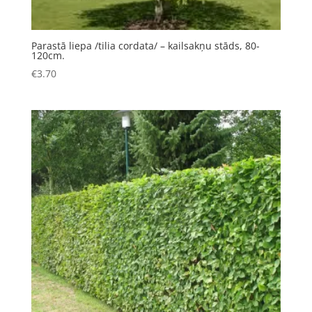
Parastā liepa /tilia cordata/ – kailsakņu stāds, 80-
120cm.
€
3.70