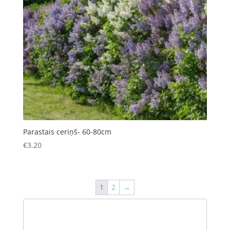
Parastais ceriņš- 60-80cm
€
3.20
1
2
→