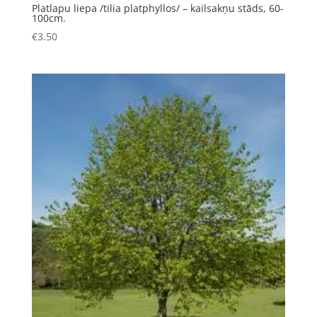
Platlapu liepa /tilia platphyllos/ – kailsakņu stāds, 60-
100cm.
€
3.50