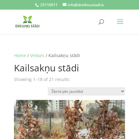
25110011
info@dreilinustadi.lv
Home
/
Veikals
/ Kailsakņu stādi
Kailsakņu stādi
Sorted
Showing 1–18 of 21 results
by
latest