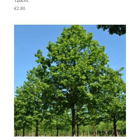
120cm.
€
2.80