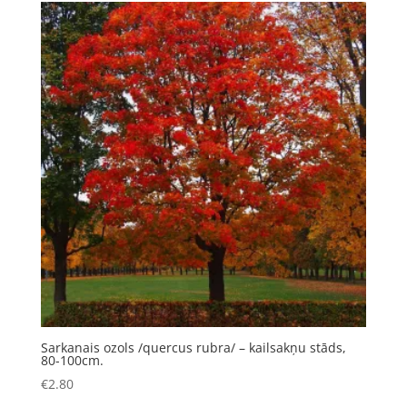
Sarkanais ozols /quercus rubra/ – kailsakņu stāds,
80-100cm.
€
2.80