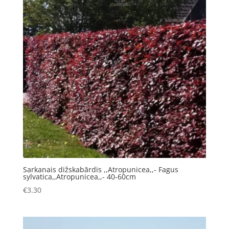
Sarkanais dižskabārdis ,,Atropunicea,,- Fagus
sylvatica,,Atropunicea,,- 40-60cm
€
3.30