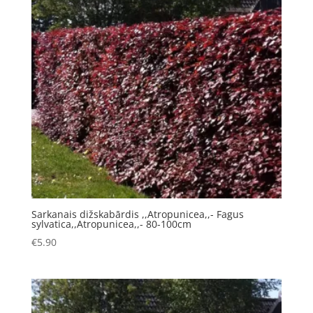
Sarkanais dižskabārdis ,,Atropunicea,,- Fagus
sylvatica,,Atropunicea,,- 80-100cm
€
5.90