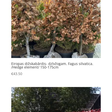
Eiropas dižskabārdis- dzīvžogam. Fagus silvatica.
/Hedge element/ 150-175cm
€
43.50