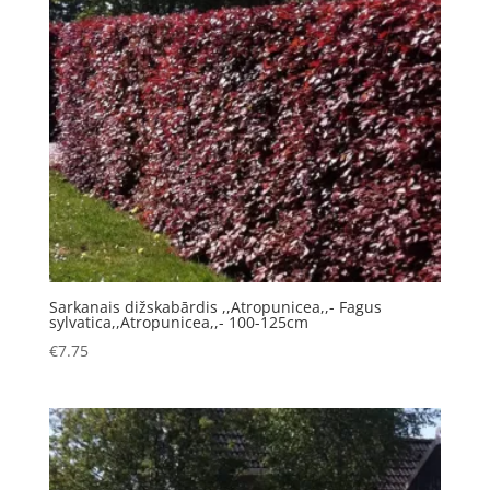
Sarkanais dižskabārdis ,,Atropunicea,,- Fagus
sylvatica,,Atropunicea,,- 100-125cm
€
7.75