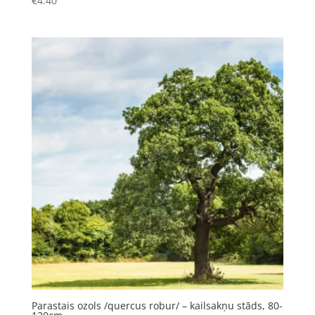
€
4.40
Parastais ozols /quercus robur/ – kailsakņu stāds, 80-