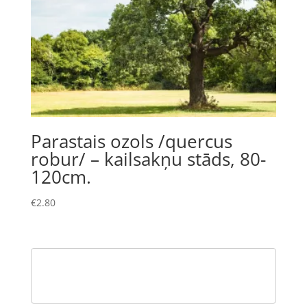
Parastais ozols /quercus
robur/ – kailsakņu stāds, 80-
120cm.
€
2.80