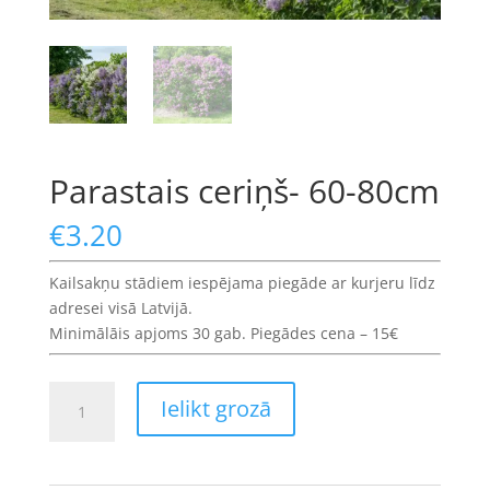
Parastais ceriņš- 60-80cm
€
3.20
Kailsakņu stādiem iespējama piegāde ar kurjeru līdz
adresei visā Latvijā.
Minimālāis apjoms 30 gab. Piegādes cena – 15€
Parastais
Ielikt grozā
ceriņš-
60-
80cm