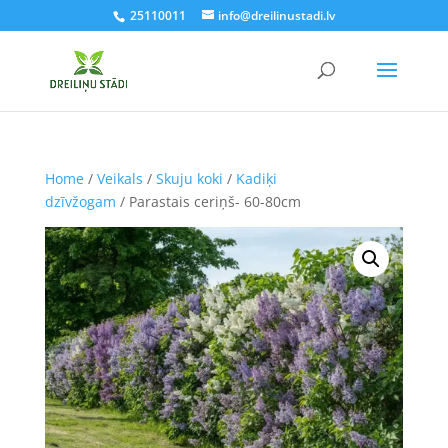
25110011
info@dreilinustadi.lv
Home
/
Veikals
/
Skuju koki
/
Kadiķi
dzīvžogam
/ Parastais ceriņš- 60-80cm