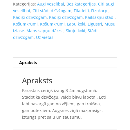
daudzums
Kategorijas:
Augi veselībai
,
Bez kategorijas
,
Citi augi
veselībai
,
Citi stādi dzīvžogam
,
Filadelfi
,
Fizokarpi
,
Kadiķi dzīvžogam
,
Kadiķi dzīvžogam
,
Kailsakņu stādi
,
Košumkrūmi
,
Košumkrūmi
,
Lapu koki
,
Ligustri
,
Mūsu
izlase. Mans sapņu dārzs!
,
Skuju koki
,
Stādi
dzīvžogam
,
Uz vietas
Apraksts
Apraksts
Parastais ceriņš izaug 3-4m augstumā.
Stādot kā dzīvžogu, veido blīvu lapotni. Ļoti
labi pasargā gan no vējiem, gan trokšņa,
gan putekļiem. Augsnes ziņā mazprasīgs,
izturīgs pret salu un sausumu.