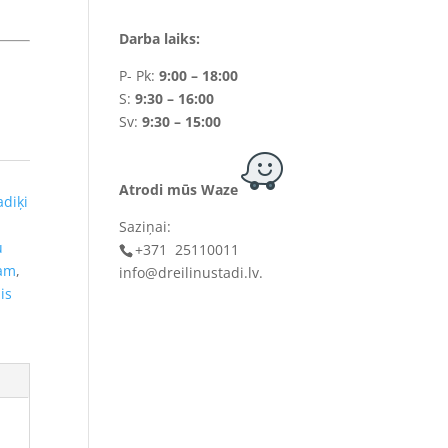
Darba laiks:
P- Pk:
9:00 – 18:00
S:
9:30 – 16:00
Sv:
9:30 – 15:00
Atrodi mūs Waze
adiķi
Saziņai:
u
+371 25110011
gam
,
info@dreilinustadi.lv
.
is