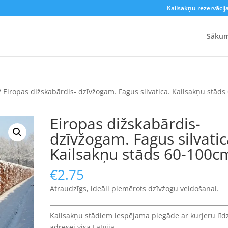
Kailsakņu rezervācij
Sāku
/ Eiropas dižskabārdis- dzīvžogam. Fagus silvatica. Kailsakņu stāds
Eiropas dižskabārdis-
dzīvžogam. Fagus silvatic
Kailsakņu stāds 60-100c
€
2.75
Ātraudzīgs, ideāli piemērots dzīvžogu veidošanai.
Kailsakņu stādiem iespējama piegāde ar kurjeru līd
adresei visā Latvijā.