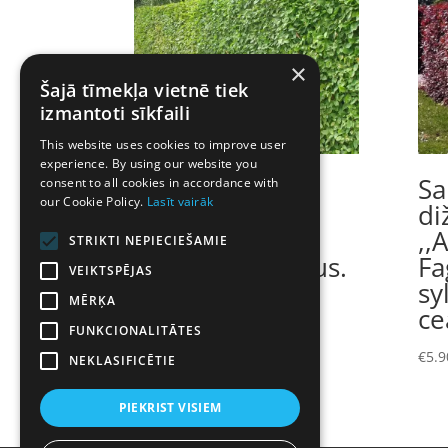
×
Šajā tīmekļa vietnē tiek
izmantoti sīkfaili
This website uses cookies to improve user
experience. By using our website you
Skabārdis
Sa
consent to all cookies in accordance with
our Cookie Policy.
Lasīt vairāk
parastais-
di
dzīvžogiem.
,,
STRIKTI NEPIECIEŠAMIE
Carpinus betulus.
Fa
VEIKTSPĒJAS
Kailsakņu stāds
sy
MĒRĶA
40-60cm
ce
FUNKCIONALITĀTES
€
1.95
€
5.9
NEKLASIFICĒTIE
PIEKRIST VISIEM