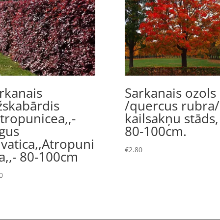
rkanais
Sarkanais ozols
žskabārdis
/quercus rubra/
Atropunicea,,-
kailsakņu stāds,
gus
80-100cm.
lvatica,,Atropuni
€
2.80
a,,- 80-100cm
0