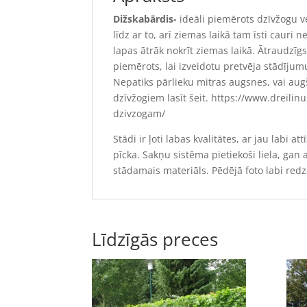
Dižskabārdis-
ideāli piemērots dzīvžogu ve
līdz ar to, arī ziemas laikā tam īsti caur
lapas ātrāk nokrīt ziemas laikā. Ātraudzīgs
piemērots, lai izveidotu pretvēja stādījum
Nepatiks pārlieku mitras augsnes, vai au
dzīvžogiem lasīt šeit. https://www.dreilin
dzivzogam/
Stādi ir ļoti labas kvalitātes, ar jau labi
pīcka. Sakņu sistēma pietiekoši liela, gan
stādamais materiāls. Pēdējā foto labi red
Līdzīgās preces