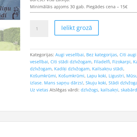
Minimālāis apjoms 30 gab. Piegādes cena – 15€
Eiropas
Ielikt grozā
dižskabārdis-
dzīvžogam.
Fagus
silvatica.
Kategorijas:
Augi veselībai
,
Bez kategorijas
,
Citi augi
Kailsakņu
veselībai
,
Citi stādi dzīvžogam
,
Filadelfi
,
Fizokarpi
,
K
stāds
dzīvžogam
,
Kadiķi dzīvžogam
,
Kailsakņu stādi
,
60-
Košumkrūmi
,
Košumkrūmi
,
Lapu koki
,
Ligustri
,
Mūs
100cm
izlase. Mans sapņu dārzs!
,
Skuju koki
,
Stādi dzīvžo
daudzums
Uz vietas
Atslēgas vārdi:
dzīvžogs
,
kailsakņi
,
skabārd