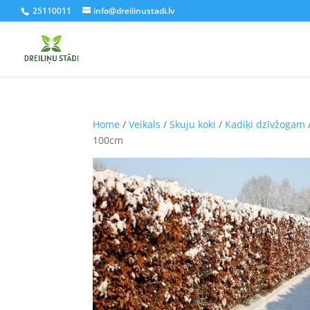
25110011
info@dreilinustadi.lv
Home
/
Veikals
/
Skuju koki
/
Kadiķi dzīvžogam
100cm