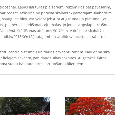
idošanai. Lapas ilgi turas pie zariem, reizēm līdz pat pavasarim,
i nevar redzēt, atšķirība no parastā skabārža- parastajam skabārdim
, saaug ļoti blīvi, var veidot jebkura augstuma un platumā. Ļoti
us, piemērots stādīšanai ceļu malās, jo ļoti labi apslāpē trokšņus.
gšana ēnā. Stādīšanas attālums 50-70cm. Vairāk par skabārža
ustadi.lv/2018/09/12/jautajumi-un-atbildes/parastais-skabardis-
 attīstītu centrālo stumbu un daudziem sānu zariem. Nav viena sīka
 ar lielajām saknēm, gan daudz sīkās saknītes. Augstākās šķiras
zama stādu kvalitāte pirms nosūtīšanas klientiem.