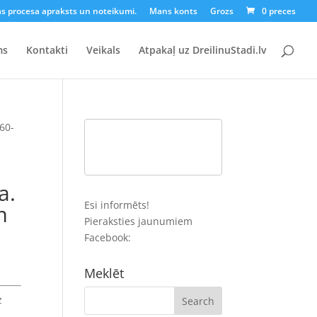
as procesa apraksts un noteikumi.
Mans konts
Grozs
0 preces
ms
Kontakti
Veikals
Atpakaļ uz DreilinuStadi.lv
 60-
a.
Esi informēts!
m
Pieraksties jaunumiem
Facebook:
Meklēt
z