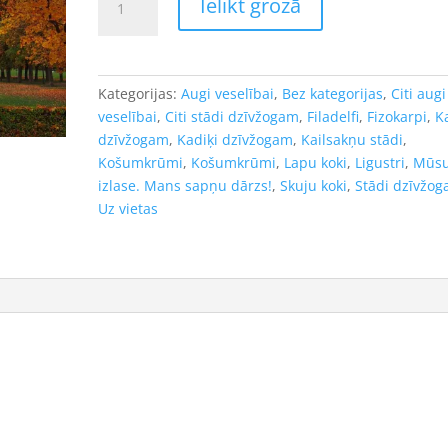
Ielikt grozā
ozols
/quercus
rubra/
-
Kategorijas:
Augi veselībai
,
Bez kategorijas
,
Citi augi
kailsakņu
veselībai
,
Citi stādi dzīvžogam
,
Filadelfi
,
Fizokarpi
,
K
stāds,
dzīvžogam
,
Kadiķi dzīvžogam
,
Kailsakņu stādi
,
80-
Košumkrūmi
,
Košumkrūmi
,
Lapu koki
,
Ligustri
,
Mūs
100cm.
izlase. Mans sapņu dārzs!
,
Skuju koki
,
Stādi dzīvžo
daudzums
Uz vietas