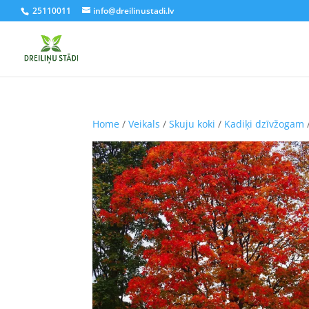
25110011
info@dreilinustadi.lv
Home
/
Veikals
/
Skuju koki
/
Kadiķi dzīvžogam