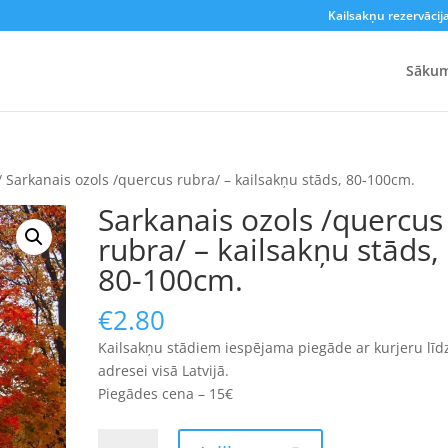
Kailsakņu rezervācij
Sāku
/ Sarkanais ozols /quercus rubra/ – kailsakņu stāds, 80-100cm.
Sarkanais ozols /quercus
rubra/ – kailsakņu stāds,
80-100cm.
€
2.80
Kailsakņu stādiem iespējama piegāde ar kurjeru līd
adresei visā Latvijā.
Piegādes cena – 15€
Sarkanais