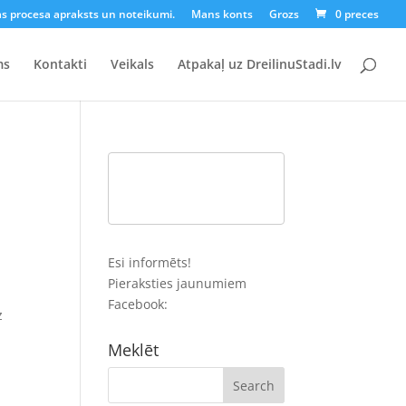
as procesa apraksts un noteikumi.
Mans konts
Grozs
0 preces
ms
Kontakti
Veikals
Atpakaļ uz DreilinuStadi.lv
Esi informēts!
Pieraksties jaunumiem
Facebook:
z
Meklēt