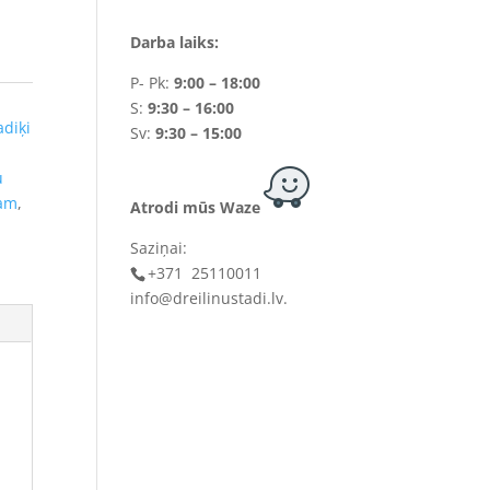
Darba laiks:
P- Pk:
9:00 – 18:00
S:
9:30 – 16:00
adiķi
Sv:
9:30 – 15:00
u
gam
,
Atrodi mūs Waze
Saziņai:
+371 25110011
info@dreilinustadi.lv
.