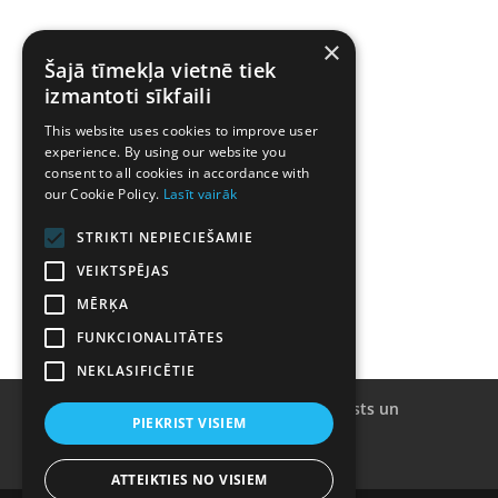
Darba laiks:
×
Šajā tīmekļa vietnē tiek
P- Pk:
9:00 – 18:00
izmantoti sīkfaili
S:
9:30 – 16:00
This website uses cookies to improve user
Sv:
9:30 – 15:00
experience. By using our website you
consent to all cookies in accordance with
our Cookie Policy.
Lasīt vairāk
Atrodi mūs Waze
STRIKTI NEPIECIEŠAMIE
Saziņai:
VEIKTSPĒJAS
+371 25110011
info@dreilinustadi.lv
.
MĒRĶA
FUNKCIONALITĀTES
NEKLASIFICĒTIE
Kailsakņu rezervācijas procesa apraksts un
PIEKRIST VISIEM
noteikumi.
Privātuma politika
Veikals
ATTEIKTIES NO VISIEM