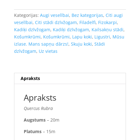
rubra/
-
Kategorijas:
Augi veselībai
,
Bez kategorijas
,
Citi augi
kailsakņu
veselībai
,
Citi stādi dzīvžogam
,
Filadelfi
,
Fizokarpi
,
stāds,
Kadiķi dzīvžogam
,
Kadiķi dzīvžogam
,
Kailsakņu stādi
,
80-
Košumkrūmi
,
Košumkrūmi
,
Lapu koki
,
Ligustri
,
Mūsu
100cm.
izlase. Mans sapņu dārzs!
,
Skuju koki
,
Stādi
daudzums
dzīvžogam
,
Uz vietas
Apraksts
Apraksts
Quercus Rubra
Augstums
– 20m
Platums
– 15m