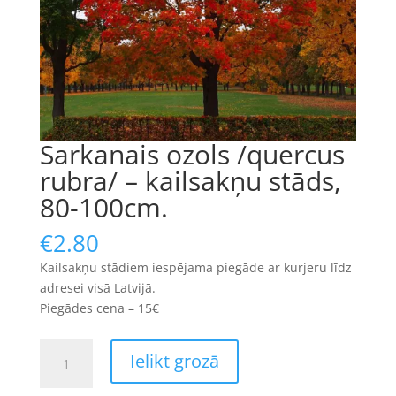
Sarkanais ozols /quercus
rubra/ – kailsakņu stāds,
80-100cm.
€
2.80
Kailsakņu stādiem iespējama piegāde ar kurjeru līdz
adresei visā Latvijā.
Piegādes cena – 15€
Sarkanais
Ielikt grozā
ozols
/quercus