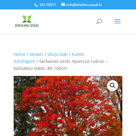
25110011
info@dreilinustadi.lv
Home
/
Veikals
/
Skuju koki
/
Kadiķi
dzīvžogam
/ Sarkanais ozols /quercus rubra/ –
kailsakņu stāds, 80-100cm.