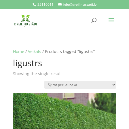
25110011
info@dreilinustadi.lv
Home
/
Veikals
/ Products tagged “ligustrs”
ligustrs
Showing the single result