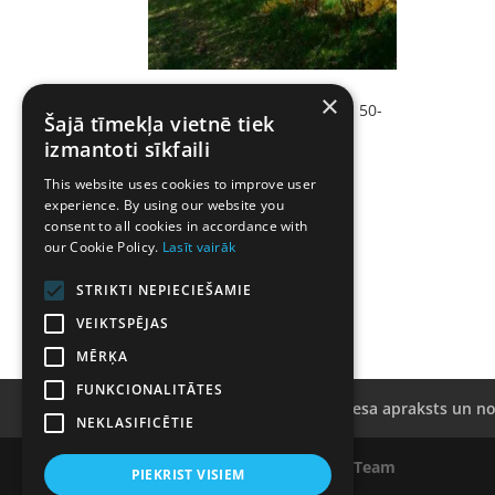
Forsītija vidējā- Forsithia x
×
intermedia. Kailsakņu stāds 50-
Šajā tīmekļa vietnē tiek
80cm.
izmantoti sīkfaili
€
2.80
This website uses cookies to improve user
experience. By using our website you
consent to all cookies in accordance with
our Cookie Policy.
Lasīt vairāk
STRIKTI NEPIECIEŠAMIE
VEIKTSPĒJAS
MĒRĶA
FUNKCIONALITĀTES
Kailsakņu rezervācijas procesa apraksts un n
NEKLASIFICĒTIE
Mājaslapas izstrāde
Digital Team
PIEKRIST VISIEM