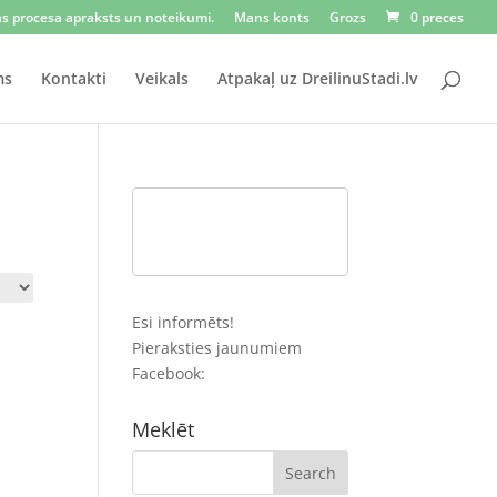
as procesa apraksts un noteikumi.
Mans konts
Grozs
0 preces
ms
Kontakti
Veikals
Atpakaļ uz DreilinuStadi.lv
Esi informēts!
Pieraksties jaunumiem
Facebook:
Meklēt