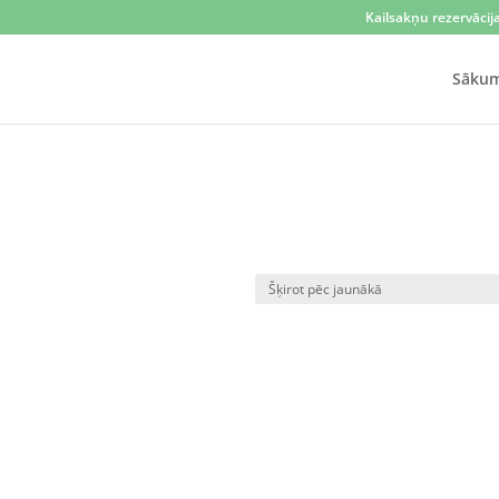
Kailsakņu rezervācij
Sāku