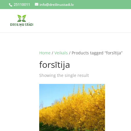
25110011
info@dreilinustadi.lv
Home
/
Veikals
/ Products tagged “forsītija”
forsītija
Showing the single result