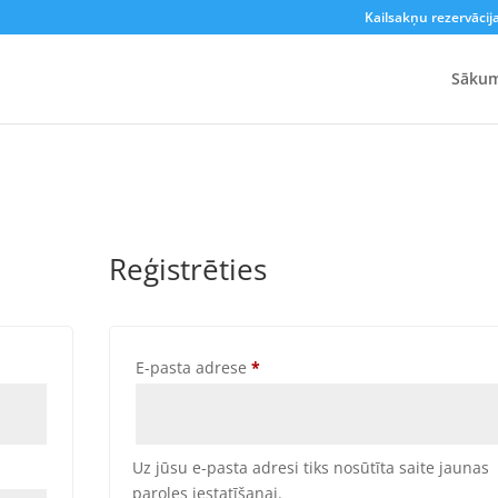
Kailsakņu rezervācij
Sāku
Reģistrēties
ed
Required
E-pasta adrese
*
Uz jūsu e-pasta adresi tiks nosūtīta saite jaunas
paroles iestatīšanai.