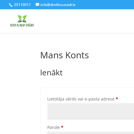
25110011
info@dreilinustadi.lv
Mans Konts
Ienākt
Requir
Lietotāja vārds vai e-pasta adrese
*
Required
Parole
*