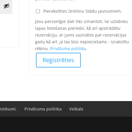
Pierakstīties Dreiliņu Stādu jaunumiem.
i
Jūsu personīgie dati tiks izmantoti, lai uzlabotu
lapas lietošanas pieredzi, kā arī apstrādātu
rezervāciju, ar jums sazinātos par rezervācijas
gaitu kā arī, ja tas būs nepieciešams - izrakstītu
rēķinu.
Privātuma politika
.
Reģistrēties
oteikumi.
Privātuma politika
Veikals