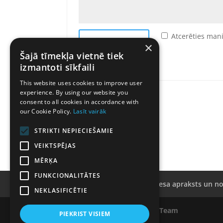
Atcerēties man
Pieslēgties
×
Šajā tīmekļa vietnē tiek
Aizmirsāt paroli?
izmantoti sīkfaili
This website uses cookies to improve user
experience. By using our website you
consent to all cookies in accordance with
our Cookie Policy.
Lasīt vairāk
STRIKTI NEPIECIEŠAMIE
VEIKTSPĒJAS
MĒRĶA
FUNKCIONALITĀTES
Kailsakņu rezervācijas procesa apraksts un n
NEKLASIFICĒTIE
Mājaslapas izstrāde
Digital Team
PIEKRIST VISIEM