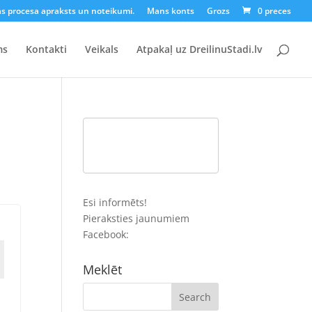
as procesa apraksts un noteikumi.
Mans konts
Grozs
0 preces
ms
Kontakti
Veikals
Atpakaļ uz DreilinuStadi.lv
Esi informēts!
Pieraksties jaunumiem
Facebook:
Meklēt